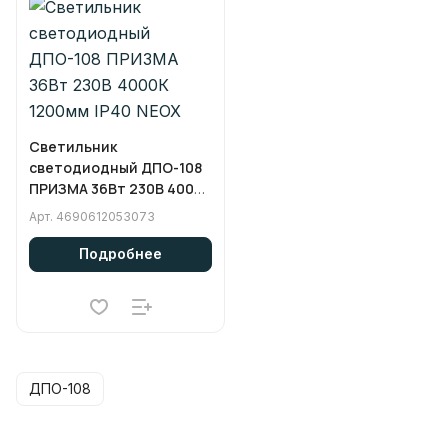
Светильник
светодиодный ДПО-108
ПРИЗМА 36Вт 230В 4000К
1200мм IP40 NEOX
Арт.
4690612053073
Подробнее
ДПО-108