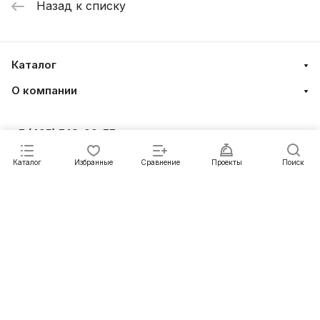
Назад к списку
Каталог
О компании
+7 (495) 748-99-77
г. Москва, 117630, ул. Обручева, д. 23 корп.3
Каталог
Избранные
Сравнение
Проекты
Поиск
© 2026 NEOX – производитель профессионального
энергоэффективного светотехнического оборудования
Конфиденциальность