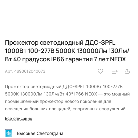
Прожектор светодиодный ДДО-SPFL
1000Вт 100-277В 5000К 130000Лм 130Лм/
Вт 40 градусов IP66 гарантия 7 лет NEOX
Арт.
4690612040073
Прожектор светодиодный ДДО-SPFL 1000Вт 100-277В
5000К 130000Лм 130Лм/Вт 40° IP66 NEOX — это мощный
промышленный прожектор нового поколения для
освещения больших площадей, спортивных сооружений,
строительных площадок и карьеров. Световой поток 130
Все описание
000 Лм, эффективность 130 Лм/Вт, цветовая температура
5000К (холодный белый). Угол рассеивания 40°
Высокая Светоотдача