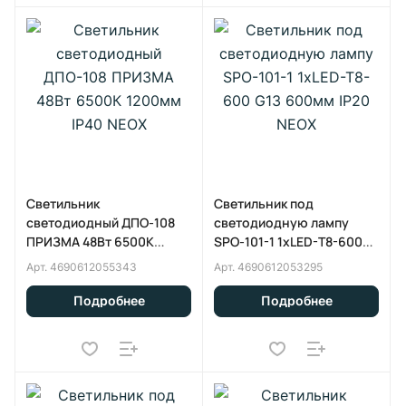
Светильник
Светильник под
светодиодный ДПО-108
светодиодную лампу
ПРИЗМА 48Вт 6500К
SPO-101-1 1хLED-T8-600
1200мм IP40 NEOX
G13 600мм IP20 NEOX
Арт.
4690612055343
Арт.
4690612053295
Подробнее
Подробнее