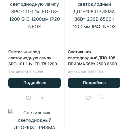
Светильник под
Светильник
светодиодную лампу
светодиодный ДПО-108
SPO-101-1 1хLED-T8-1200
ПРИЗМА 36Вт 230В 6500К
G13 1200мм IP20 NEOX
1200мм IP40 NEOX
Арт.
4690612053288
Арт.
4690612053080
Подробнее
Подробнее