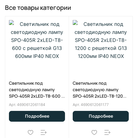
Все товары категории
Светильник под
Светильник под
светодиодную лампу
светодиодную лампу
SPO-405R 2xLED-Т8-600 с
SPO-405R 2xLED-Т8-1200
решеткой G13 600мм IP40
с решеткой G13 1200мм
Арт.
4690612061184
Арт.
4690612061177
NEOX
IP40 NEOX
Подробнее
Подробнее