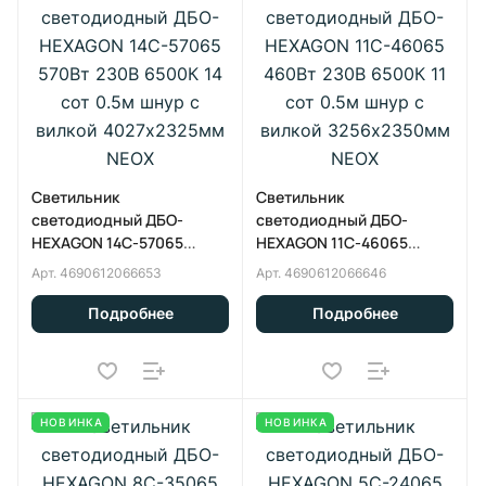
Светильник
Светильник
светодиодный ДБО-
светодиодный ДБО-
HEXAGON 14С-57065
HEXAGON 11С-46065
570Вт 230В 6500К 14 сот
460Вт 230В 6500К 11 сот
Арт.
4690612066653
Арт.
4690612066646
0.5м шнур с вилкой
0.5м шнур с вилкой
4027х2325мм NEOX
3256х2350мм NEOX
Подробнее
Подробнее
НОВИНКА
НОВИНКА