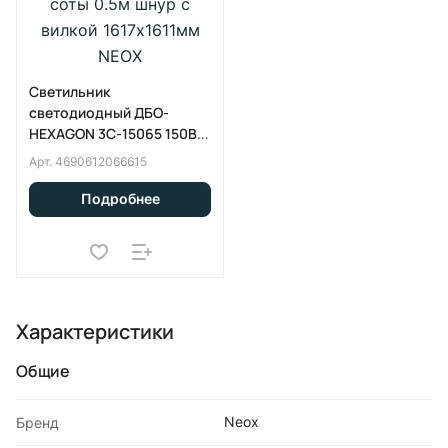
Светильник
светодиодный ДБО-
HEXAGON 3С-15065 150Вт
230В 6500К 3 соты 0.5м
Арт.
4690612066615
шнур с вилкой
1617x1611мм NEOX
Подробнее
Характеристики
Общие
Neox
Бренд