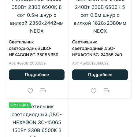
Светильник
Светильник
светодиодный ДБО-
светодиодный ДБО-
HEXAGON 8С-35065 350Вт
HEXAGON 5С-24065 240Вт
230В 6500К 8 сот 0.5м
230В 6500К 5 сот 0.5м
Арт.
4690612066639
Арт.
4690612066622
шнур с вилкой
шнур с вилкой
2350х2442мм NEOX
1628х2380мм NEOX
Подробнее
Подробнее
НОВИНКА