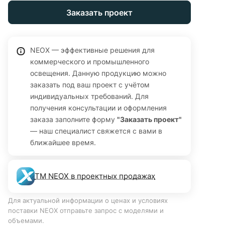
общественных помещений. Световой поток 89 100 Лм,
Заказать проект
эффективность 110 Лм/Вт, цветовая температура 6500К
(холодный белый). Конструкция монтируется накладным
способом, в комплекте коннекторы, усиленные скобы,
стяжки и шнур питания 0,5 м с вилкой. Гарантия 36
NEOX — эффективные решения для
коммерческого и промышленного
месяцев.
освещения. Данную продукцию можно
заказать под ваш проект с учётом
индивидуальных требований. Для
получения консультации и оформления
заказа заполните форму
"Заказать проект"
— наш специалист свяжется с вами в
ближайшее время.
ТМ NEOX в проектных продажах
Для актуальной информации о ценах и условиях
поставки NEOX отправьте запрос с моделями и
объемами.