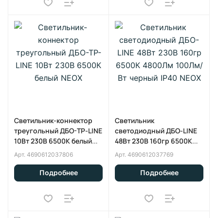
Светильник-коннектор
Светильник
треугольный ДБО-ТР-LINE
светодиодный ДБО-LINE
10Вт 230В 6500К белый
48Вт 230В 160гр 6500К
NEOX
4800Лм 100Лм/Вт черный
Арт.
4690612037806
Арт.
4690612037769
IP40 NEOX
Подробнее
Подробнее