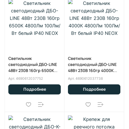
Светильник
Светильник
светодиодный ДБО-LINE
светодиодный ДБО-LINE
48Вт 230В 160гр 6500К
48Вт 230В 160гр 4000К
4800Лм 100Лм/Вт белый
4800Лм 100Лм/Вт белый
Арт.
4690612037752
Арт.
4690612037738
IP40 NEOX
IP40 NEOX
Подробнее
Подробнее