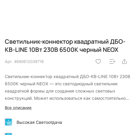
Светильник-коннектор квадратный ДБО-
КВ-LINE 10Вт 230В 6500К черный NEOX
Арт.
4690612039718
Светильник-коннектор квадратный ДБО-КВ-LINE 10Вт 230В
6500К черный NEOX — это светодиодный светильник
квадратной формы для создания сложных световых
конструкций. Может использоваться как самостоятельно,
так и в качестве коннектора для соединения до четырех
Все описание
светильников под углом 90°. Световой поток 1000 Лм,
эффективность 100 Лм/Вт, цветовая температура 6500К
Высокая Светоотдача
(холодный белый). Алюминиевый корпус черного цвета,
класс защиты II (двойная изоляция, не требует