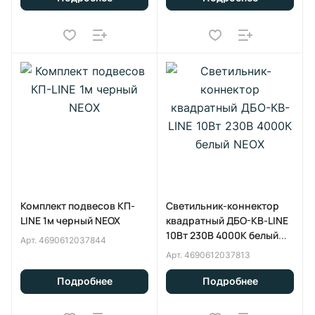
Комплект подвесов КП-
Светильник-коннектор
LINE 1м черный NEOX
квадратный ДБО-КВ-LINE
10Вт 230В 4000К белый
Арт.
4690612037844
NEOX
Арт.
4690612037813
Подробнее
Подробнее