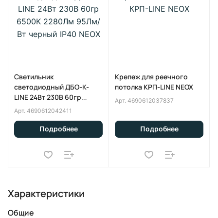
Светильник
Крепеж для реечного
светодиодный ДБО-K-
потолка КРП-LINE NEOX
LINE 24Вт 230В 60гр
Арт.
4690612037837
6500К 2280Лм 95Лм/Вт
Арт.
4690612042411
черный IP40 NEOX
Подробнее
Подробнее
Характеристики
Общие