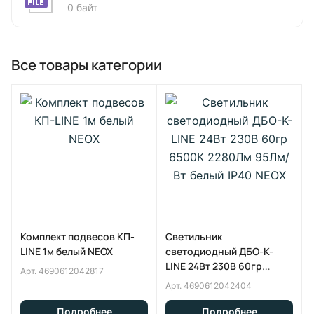
0 байт
Все товары категории
Комплект подвесов КП-
Светильник
LINE 1м белый NEOX
светодиодный ДБО-K-
LINE 24Вт 230В 60гр
Арт.
4690612042817
6500К 2280Лм 95Лм/Вт
Арт.
4690612042404
белый IP40 NEOX
Подробнее
Подробнее