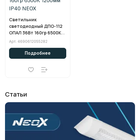
Светильник
светодиодный ДПО-112
ОПАЛ 36Вт 160гр 6500К
1200мм IP40 NEOX
Арт.
4690612055282
Подробнее
Статьи