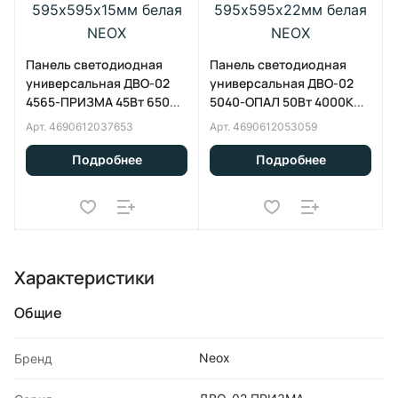
Панель светодиодная
Панель светодиодная
универсальная ДВО-02
универсальная ДВО-02
4565-ПРИЗМА 45Вт 6500K
5040-ОПАЛ 50Вт 4000К
IP40 595х595х15мм белая
IP40 595х595х22мм белая
Арт.
4690612037653
Арт.
4690612053059
NEOX
NEOX
Подробнее
Подробнее
Характеристики
Общие
Neox
Бренд