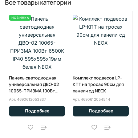
Все товары категории
НОВИНКА
Панель светодиодная
Комплект подвесов LP-
универсальная ДВО-02
КПТ на тросах 90см для
10065-ПРИЗМА 100Вт
панели cд NEOX
6500К IP40 595х595х19мм
Арт.
4690612053837
Арт.
4690612054544
белая NEOX
Подробнее
Подробнее