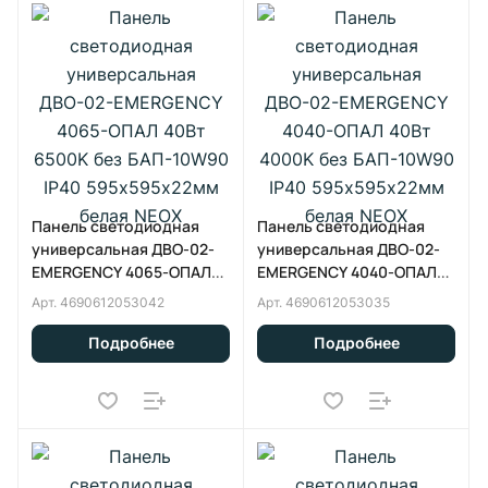
Панель светодиодная
Панель светодиодная
универсальная ДВО-02-
универсальная ДВО-02-
EMERGENCY 4065-ОПАЛ
EMERGENCY 4040-ОПАЛ
40Вт 6500K без
40Вт 4000K без
Арт.
4690612053042
Арт.
4690612053035
БАП-10W90 IP40
БАП-10W90 IP40
595х595x22мм белая
595х595x22мм белая
Подробнее
Подробнее
NEOX
NEOX