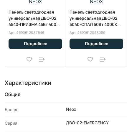
Панель светодиодная
Панель светодиодная
универсальная ДВО-02
универсальная ДВО-02
4540-ПРИЗМА 45Вт 4000К
5040-ОПАЛ 50Вт 4000К
IP40 595х595х15мм белая
IP40 595х595х22мм белая
Арт.
4690612037646
Арт.
4690612053059
NEOX
NEOX
Подробнее
Подробнее
Характеристики
Общие
Neox
Бренд
ДВО-02-EMERGENCY
Серия