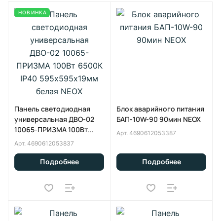
НОВИНКА
Панель светодиодная
Блок аварийного питания
универсальная ДВО-02
БАП-10W-90 90мин NEOX
10065-ПРИЗМА 100Вт
Арт.
4690612053387
6500К IP40 595х595х19мм
Арт.
4690612053837
белая NEOX
Подробнее
Подробнее