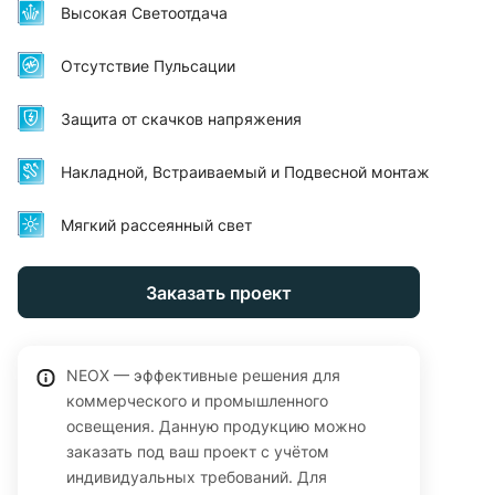
учебных заведениях и местах общественного питания.
Высокая Светоотдача
Световой поток 3960 Лм, эффективность 110 Лм/Вт,
цветовая температура 4000К (нейтральный белый),
Отсутствие Пульсации
призматический рассеиватель. Отсутствие пульсаций,
встроенная защита от скачков напряжения. Ультратонкий
Защита от скачков напряжения
корпус 15 мм, размер 595×595 мм, подходит для
накладного, встраиваемого и подвесного монтажа.
Накладной, Встраиваемый и Подвесной монтаж
Возможность подключения блока аварийного питания
БАП-10W90 (приобретается отдельно). Гарантия 24 месяца.
Мягкий рассеянный свет
Заказать проект
NEOX — эффективные решения для
коммерческого и промышленного
освещения. Данную продукцию можно
заказать под ваш проект с учётом
индивидуальных требований. Для