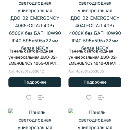
Панель светодиодная
Панель светодиодная
универсальная ДВО-02-
универсальная ДВО-02-
EMERGENCY 4065-ОПАЛ
EMERGENCY 4040-ОПАЛ
40Вт 6500K без
40Вт 4000K без
Арт.
4690612053042
Арт.
4690612053035
БАП-10W90 IP40
БАП-10W90 IP40
595х595x22мм белая
595х595x22мм белая
Подробнее
Подробнее
NEOX
NEOX