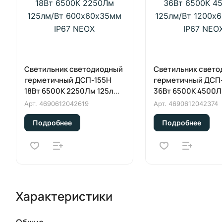
Светильник светодиодный
Светильник свет
герметичный ДСП-155Н
герметичный ДСП
18Вт 6500К 2250Лм 125лм/
36Вт 6500К 4500Л
Вт 600х60х35мм IP67 NEOX
Вт 1200х60х35мм 
Арт.
4690612042619
Арт.
4690612042374
NEOX
Подробнее
Подробнее
Характеристики