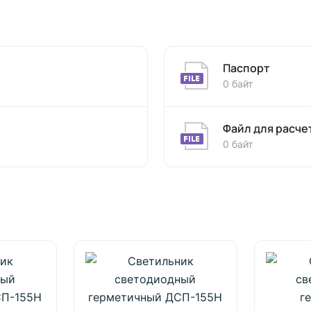
Паспорт
0 байт
Файл для расче
0 байт