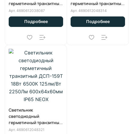
герметичный транзитный
герметичный транзитный
ДСП-159Т 18Вт 6500К
ДСП-159Т 18Вт 4000К
Арт.
4690612038087
Арт.
4690612048314
105лм/Вт 1890Лм
125лм/Вт 2250Лм
Подробнее
Подробнее
625х75х70мм IP65 NEOX
600х64х60мм IP65 NEOX
Светильник
светодиодный
герметичный транзитный
ДСП-159Т 18Вт 6500К
Арт.
4690612048321