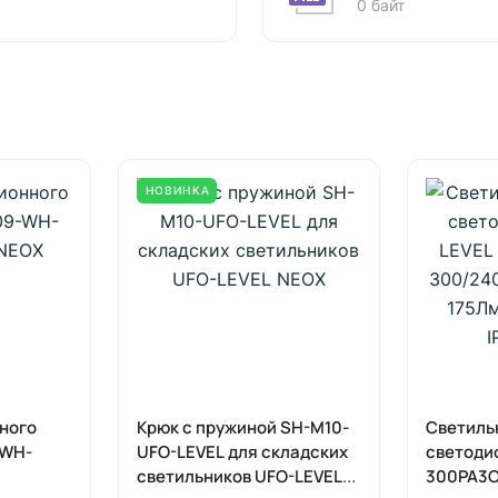
0 байт
НОВИНКА
ного
Крюк с пружиной SH-M10-
Светиль
-WH-
UFO-LEVEL для складских
светоди
светильников UFO-LEVEL
300PA3C