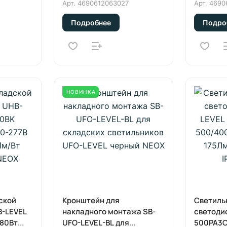
NEOX
300/240
Арт.
4690612063027
Арт.
4690
175Лм/Вт
Подробнее
Подро
NEOX
НОВИНКА
ской
Кронштейн для
Светиль
B-LEVEL
накладного монтажа SB-
светоди
/80Вт
UFO-LEVEL-BL для
500PA3C