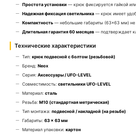
Простота установки
— крюк фиксируется гайкой или
Надежная фиксация светильника
— крюк имеет удоб
Компактность
— небольшие габариты (63×63 мм) не 
Длительная гарантия 60 месяцев
— подтверждает ка
Технические характеристики
Тип:
крюк подвесной с болтом (резьбовой)
Бренд:
Neox
Серия:
Аксессуары / UFO-LEVEL
Совместимость:
светильники UFO-LEVEL
Материал:
сталь
Резьба:
М10 (стандартная метрическая)
Тип монтажа:
подвесной / накладной (на резьбе)
Габариты:
63 × 63 мм
Материал упаковки:
картон