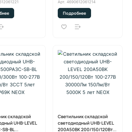
/200Вт 100-277В
240/200/150Вт 100-277В
612061221
Арт.
4690612061214
 3CCT 5лет IP69K
175Лм/Вт 3CCT 5лет IP69K
бнее
Подробнее
NEOX
ник складской
Светильник складской
одный UHB-LEVEL
светодиодный UHB-LEVEL
-SB-BL
200A50BK 200/150/120Вт