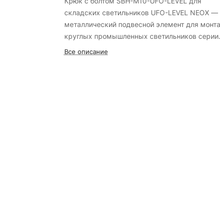
Крюк с болтом SBH-M10-UFO-LEVEL для
складских светильников UFO-LEVEL NEOX — 
металлический подвесной элемент для монт
круглых промышленных светильников серии
UFO-LEVEL. Крюк выполнен в виде резьбовог
Все описание
болта с крюком на конце, что позволяет над
закрепить светильник на монтажной поверхн
с помощью гайки. Выполнен из прочной стали
размеры 63×63 мм. Предназначен для
подвесного и накладного монтажа на различ
типы оснований. Гарантия 60 месяцев (5 лет)