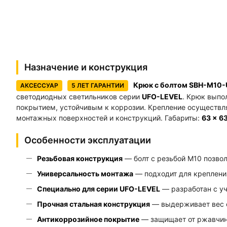
Назначение и конструкция
Крюк с болтом SBH-M10
АКСЕССУАР
5 ЛЕТ ГАРАНТИИ
светодиодных светильников серии
UFO-LEVEL
. Крюк выпо
покрытием, устойчивым к коррозии. Крепление осуществля
монтажных поверхностей и конструкций. Габариты:
63 × 6
Особенности эксплуатации
Резьбовая конструкция
— болт с резьбой М10 позвол
Универсальность монтажа
— подходит для крепления
Специально для серии UFO-LEVEL
— разработан с у
Прочная стальная конструкция
— выдерживает вес с
Антикоррозийное покрытие
— защищает от ржавчин