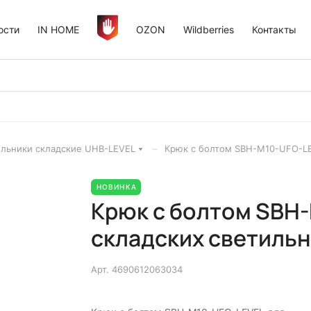
ости
IN HOME
OZON
Wildberries
Контакты
–
льники складские UHB-LEVEL
Крюк с болтом SBH-M10-UFO-LE
НОВИНКА
Крюк с болтом SBH
складских светиль
Арт.
4690612063034