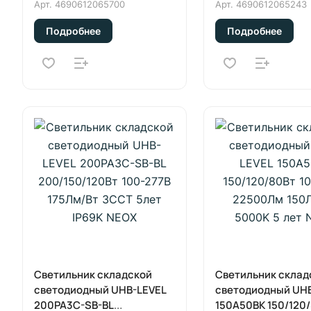
светильников LEVEL белый
Арт.
4690612065700
Арт.
4690612065243
NEOX
Подробнее
Подробнее
Светильник складской
Светильник склад
светодиодный UHB-LEVEL
светодиодный UH
200PA3C-SB-BL
150A50BK 150/120