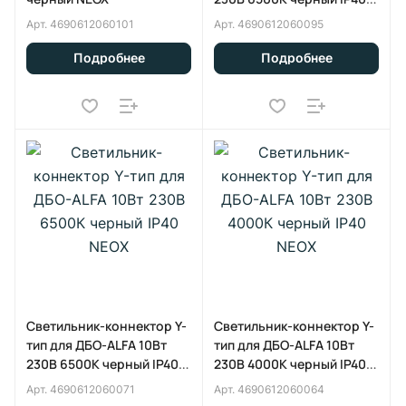
NEOX
Арт.
4690612060101
Арт.
4690612060095
Подробнее
Подробнее
Светильник-коннектор Y-
Светильник-коннектор Y-
тип для ДБО-ALFA 10Вт
тип для ДБО-ALFA 10Вт
230В 6500К черный IP40
230В 4000К черный IP40
NEOX
NEOX
Арт.
4690612060071
Арт.
4690612060064