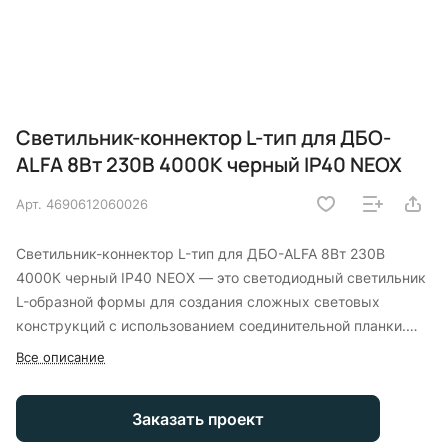
Светильник-коннектор L-тип для ДБО-
ALFA 8Вт 230В 4000К черный IP40 NEOX
Арт.
4690612060026
Светильник-коннектор L-тип для ДБО-ALFA 8Вт 230В
4000К черный IP40 NEOX — это светодиодный светильник
L-образной формы для создания сложных световых
конструкций с использованием соединительной планки.
Может использоваться как самостоятельно, так и в
Все описание
качестве коннектора для соединения до двух
светильников под углом 90°. Световой поток 680 Лм,
Заказать проект
эффективность 85 Лм/Вт, цветовая температура 4000К
(нейтральный белый), угол рассеяния 160°. Корпус из