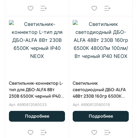
Светильник-коннектор L-
Светильник
тип для ДБО-ALFA 8Вт
светодиодный ДБО-ALFA
230В 6500К черный IP40
48Вт 230В 160гр 6500К
NEOX
4800Лм 100лм/Вт черный
Арт.
4690612060033
Арт.
4690612060019
IP40 NEOX
Подробнее
Подробнее