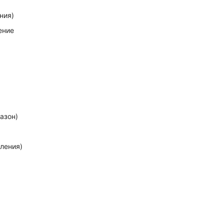
ния)
ение
азон)
мления)