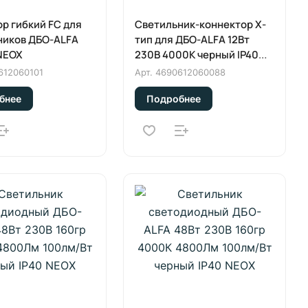
р гибкий FC для
Светильник-коннектор X-
ников ДБО-ALFA
тип для ДБО-ALFA 12Вт
NEOX
230В 4000К черный IP40
NEOX
612060101
Арт.
4690612060088
бнее
Подробнее