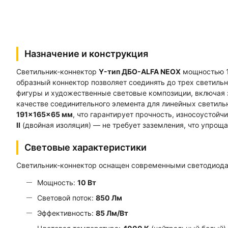
Назначение и конструкция
Светильник-коннектор
Y-тип ДБО-ALFA NEOX
мощностью 1
образный коннектор позволяет соединять до трех светиль
фигуры и художественные световые композиции, включая 
качестве соединительного элемента для линейных светиль
191×165×65 мм
, что гарантирует прочность, износоустой
II
(двойная изоляция) — не требует заземления, что упрощ
Световые характеристики
Светильник-коннектор оснащен современными светодиода
Мощность:
10 Вт
Световой поток:
850 Лм
Эффективность:
85 Лм/Вт