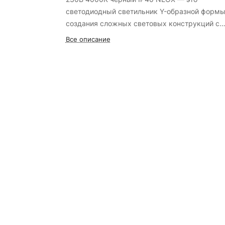
светодиодный светильник Y-образной формы
создания сложных световых конструкций с
использованием соединительной планки. Мо
Все описание
использоваться как самостоятельно, так и в
качестве коннектора для соединения до тре
светильников под углом 120°. Световой поток
Лм, эффективность 85 Лм/Вт, цветовая
температура 4000К (нейтральный белый), уг
рассеяния 160°. Корпус из высококачественн
алюминия черного цвета. Отсутствие пульса
класс защиты II (двойная изоляция, не требу
заземления). Подходит для накладного и
подвесного монтажа. Гарантия 36 месяцев.