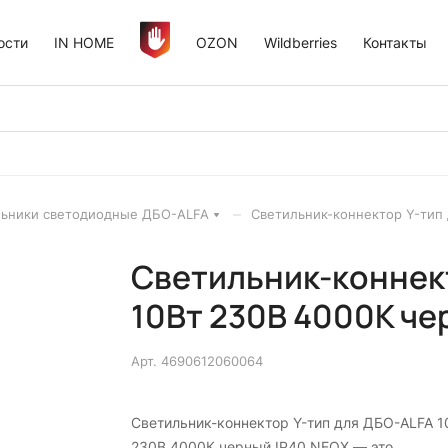
ости
IN HOME
OZON
Wildberries
Контакты
–
льники светодиодные ДБО-ALFA
Светильник-коннектор Y-тип
Светильник-коннект
10Вт 230В 4000К че
Арт.
4690612060064
Светильник-коннектор Y-тип для ДБО-ALFA 1
230В 4000К черный IP40 NEOX — это