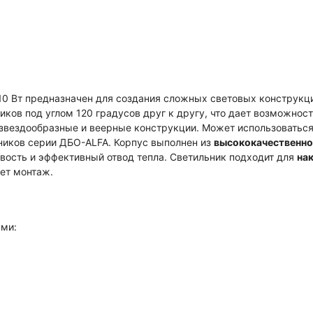
0 Вт предназначен для создания сложных световых конструкци
ников под углом 120 градусов друг к другу, что дает возможно
звездообразные и веерные конструкции. Может использоватьс
ников серии ДБО-ALFA. Корпус выполнен из
высококачественн
чивость и эффективный отвод тепла. Светильник подходит для
на
ает монтаж.
ми: