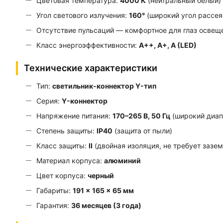
Цветовая температура:
4000 К
(нейтральный белый)
Угол светового излучения:
160°
(широкий угол рассея
Отсутствие пульсаций — комфортное для глаз освещ
Класс энергоэффективности:
A++, A+, A (LED)
Технические характеристики
Тип:
светильник-коннектор Y-тип
Серия:
Y-коннектор
Напряжение питания:
170–265 В, 50 Гц
(широкий диап
Степень защиты:
IP40
(защита от пыли)
Класс защиты:
II
(двойная изоляция, не требует зазе
Материал корпуса:
алюминий
Цвет корпуса:
черный
Габариты:
191 × 165 × 65 мм
Гарантия:
36 месяцев (3 года)