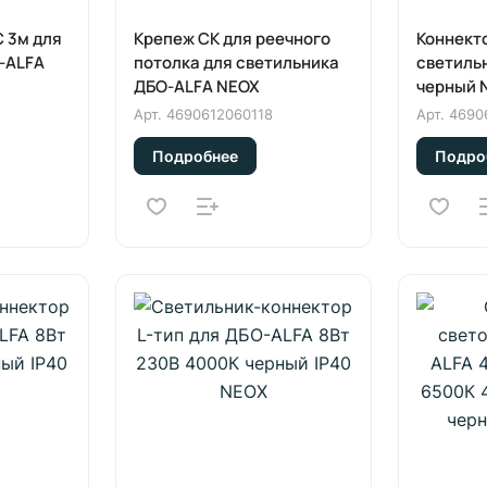
 3м для
Крепеж СK для реечного
Коннекто
-ALFA
потолка для светильника
светиль
ДБО-ALFA NEOX
черный 
Арт.
4690612060118
Арт.
4690
Подробнее
Подро