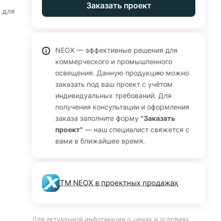
Заказать проект
 для
жет
NEOX — эффективные решения для
х
коммерческого и промышленного
 850
освещения. Данную продукцию можно
заказать под ваш проект с учётом
ол
индивидуальных требований. Для
ого
получения консультации и оформления
ций,
заказа заполните форму
"Заказать
ет
проект"
— наш специалист свяжется с
вами в ближайшее время.
ТМ NEOX в проектных продажах
Для актуальной информации о ценах и условиях