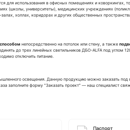
я для использования в офисных помещениях и коворкингах, то
иях (школы, университеты), медицинских учреждениях (поликл
ц-залах, холлах, коридорах и других общественных пространств
 способом
непосредственно на потолок или стену, а также
подв
единять до трех линейных светильников ДБО-ALFA под углом 12
ходимо отключить питание.
шленного освещения. Данную продукцию можно заказать под 
каза заполните форму "Заказать проект" — наш специалист свя
Паспорт