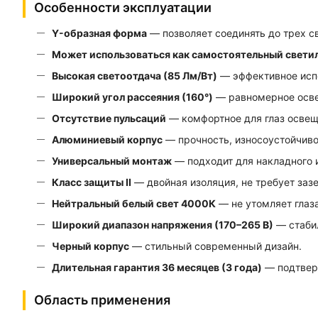
Особенности эксплуатации
Y-образная форма
— позволяет соединять до трех св
Может использоваться как самостоятельный свети
Высокая светоотдача (85 Лм/Вт)
— эффективное испо
Широкий угол рассеяния (160°)
— равномерное осв
Отсутствие пульсаций
— комфортное для глаз освещ
Алюминиевый корпус
— прочность, износоустойчиво
Универсальный монтаж
— подходит для накладного 
Класс защиты II
— двойная изоляция, не требует заз
Нейтральный белый свет 4000К
— не утомляет глаза
Широкий диапазон напряжения (170–265 В)
— стабил
Черный корпус
— стильный современный дизайн.
Длительная гарантия 36 месяцев (3 года)
— подтверж
Область применения