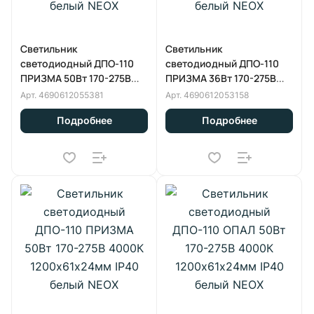
Светильник
Светильник
светодиодный ДПО-110
светодиодный ДПО-110
ПРИЗМА 50Вт 170-275В
ПРИЗМА 36Вт 170-275В
6500К 1200х61х24мм IP40
6500К 1200х61х24мм IP40
Арт.
4690612055381
Арт.
4690612053158
белый NEOX
белый NEOX
Подробнее
Подробнее