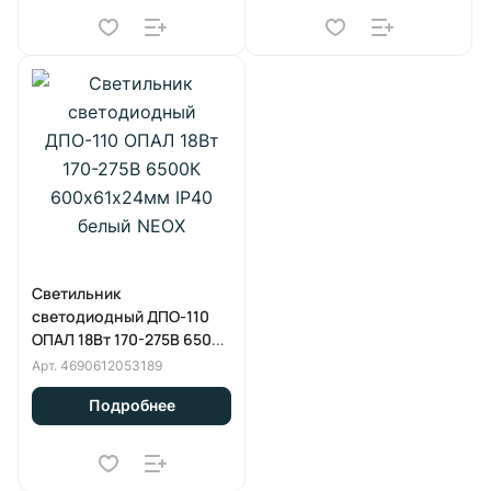
Светильник
светодиодный ДПО-110
ОПАЛ 18Вт 170-275В 6500К
600х61х24мм IP40 белый
Арт.
4690612053189
NEOX
Подробнее