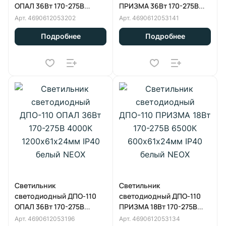
ОПАЛ 36Вт 170-275В
ПРИЗМА 36Вт 170-275В
6500К 1200х61х24мм IP40
4000К 1200х61х24мм IP40
Арт.
4690612053202
Арт.
4690612053141
белый NEOX
белый NEOX
Подробнее
Подробнее
Светильник
Светильник
светодиодный ДПО-110
светодиодный ДПО-110
ОПАЛ 36Вт 170-275В
ПРИЗМА 18Вт 170-275В
4000К 1200х61х24мм IP40
6500К 600х61х24мм IP40
Арт.
4690612053196
Арт.
4690612053134