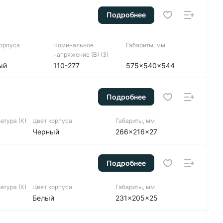
Подробнее
корпуса
Номинальное
Габариты, мм
напряжение (В) (3)
ый
110-277
575x540x544
Подробнее
атура (К)
Цвет корпуса
Габариты, мм
Черный
266x216x27
Подробнее
атура (К)
Цвет корпуса
Габариты, мм
Белый
231x205x25