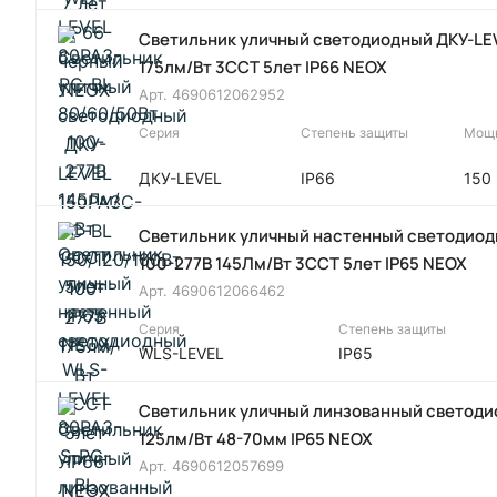
Светильник уличный светодиодный ДКУ-LEV
175лм/Вт 3CCT 5лет IP66 NEOX
Арт.
4690612062952
Серия
Степень защиты
Мощн
ДКУ-LEVEL
IP66
150
Светильник уличный настенный светодиод
100-277В 145Лм/Вт 3CCT 5лет IP65 NEOX
Арт.
4690612066462
Серия
Степень защиты
WLS-LEVEL
IP65
Светильник уличный линзованный светоди
125лм/Вт 48-70мм IP65 NEOX
Арт.
4690612057699