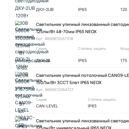
ДКУ-2UB
IP65
120
Светильник уличный линзованный светодио
125лм/Вт 48-70мм IP65 NEOX
Арт.
4690612057316
Серия
Степень защиты
Мощн
ДКУ-2L
IP65
175
Светильник уличный потолочный CAN09-LE
150Лм/Вт 3CCT 5лет IP65 NEOX
Арт.
4690612064727
Серия
Степень защиты
CAN-LEVEL
IP65
Светильник уличный линзованный светоди
125лм/Вт универсальный IP65 NEOX