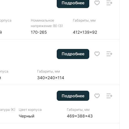
Подробнее
корпуса
Номинальное
Габариты, мм
напряжение (В) (3)
й
170-265
412x139x92
Подробнее
рпуса
Габариты, мм
й
340x240x114
Подробнее
атура (К)
Цвет корпуса
Габариты, мм
Черный
469x388x43