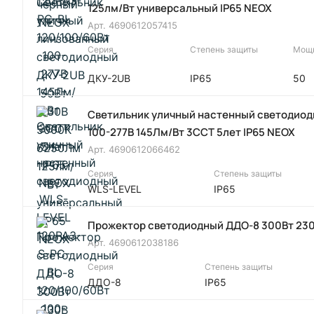
125лм/Вт универсальный IP65 NEOX
Арт.
4690612057415
Серия
Степень защиты
Мощн
ДКУ-2UB
IP65
50
Светильник уличный настенный светодиод
100-277В 145Лм/Вт 3CCT 5лет IP65 NEOX
Арт.
4690612066462
Серия
Степень защиты
WLS-LEVEL
IP65
Прожектор светодиодный ДДО-8 300Вт 230
Арт.
4690612038186
Серия
Степень защиты
ДДО-8
IP65