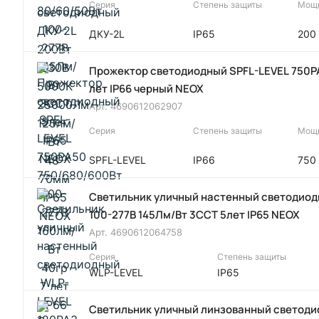
Серия
Степень защиты
Мощн
ДКУ-2L
IP65
200
Прожектор светодиодный SPFL-LEVEL 750PA
лет IP66 черный NEOX
Арт.
4690612062907
Серия
Степень защиты
Мощн
SPFL-LEVEL
IP66
750
Светильник уличный настенный светодиод
100-277В 145Лм/Вт 3CCT 5лет IP65 NEOX
Арт.
4690612064758
Серия
Степень защиты
WLP-LEVEL
IP65
Светильник уличный линзованный светоди