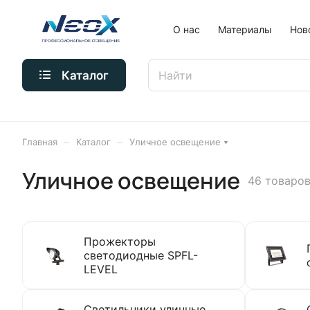
О нас
Материалы
Нов
Каталог
–
–
Главная
Каталог
Уличное освещение
Уличное освещение
46 товаро
Прожекторы
светодиодные SPFL-
LEVEL
Светильники уличные