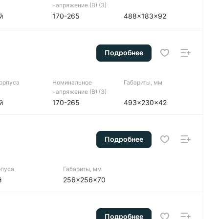
напряжение (В) (3)
й
170-265
488x183x92
Подробнее
корпуса
Номинальное
Габариты, мм
напряжение (В) (3)
й
170-265
493x230x42
Подробнее
рпуса
Габариты, мм
й
256x256x70
Подробнее