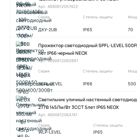
Арт.
4690612057422
Серия
Степень защиты
Мощн
ДКУ-2UB
IP65
70
Прожектор светодиодный SPFL-LEVEL 500PA
лет IP66 черный NEOX
Арт.
4690612062891
Серия
Степень защиты
Мощн
SPFL-LEVEL
IP66
500
Светильник уличный настенный светодиод
277В 145Лм/Вт 3CCT 5лет IP65 NEOX
Арт.
4690612064741
Серия
Степень защиты
WLP-LEVEL
IP65