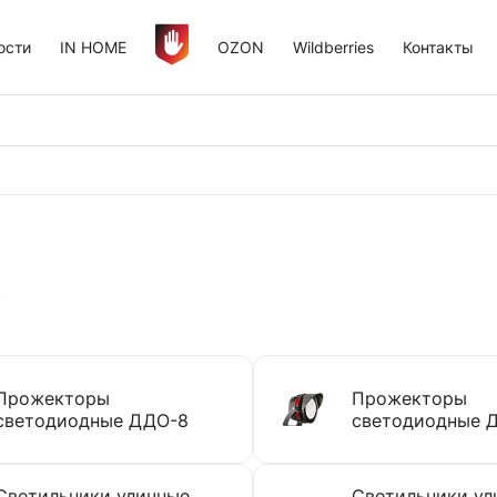
ости
IN HOME
OZON
Wildberries
Контакты
в
Прожекторы
Прожекторы
светодиодные ДДО-8
светодиодные 
Светильники уличные
Светильники ул