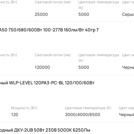
ость (Вт)
Световой поток (лм)
Цветовая температура
Цвет 
(К)
25000
5000
Серы
50 750/680/600Вт 100-277В 160лм/Вт 40гр 7
ость (Вт)
Световой поток (лм)
Цветовая температура
Цвет 
(К)
120000
5000
Черн
ный WLP-LEVEL 120PA3-PC-BL 120/100/60Вт
Мощность (Вт)
Цветовая температура (К)
Цвет ко
120
3000/4000/6500
Черны
одный ДКУ-2UB 50Вт 230В 5000К 6250Лм