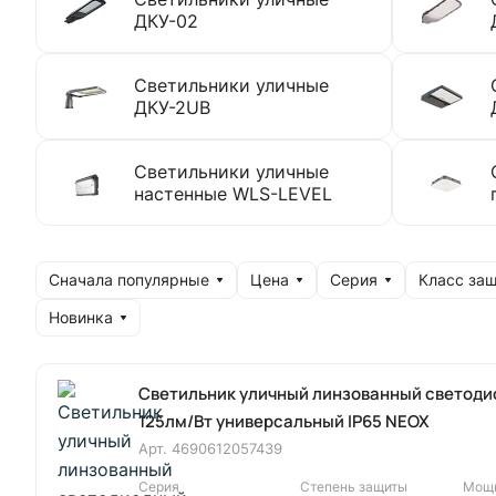
ДКУ-02
Светильники уличные
ДКУ-2UB
Светильники уличные
настенные WLS-LEVEL
Сначала популярные
Цена
Серия
Класс за
Новинка
Светильник уличный линзованный светоди
125лм/Вт универсальный IP65 NEOX
Арт.
4690612057439
Серия
Степень защиты
Мощн