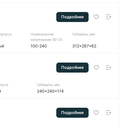
Подробнее
корпуса
Номинальное
Габариты, мм
напряжение (В) (3)
ый
100-240
312x287x62
Подробнее
рпуса
Габариты, мм
й
340x240x114
Подробнее