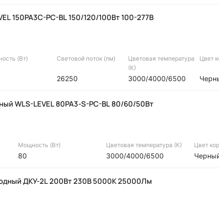
EL 150PA3C-PC-BL 150/120/100Вт 100-277В
ость (Вт)
Световой поток (лм)
Цветовая температура
Цвет 
(К)
26250
3000/4000/6500
Черн
ный WLS-LEVEL 80PA3-S-PC-BL 80/60/50Вт
Мощность (Вт)
Цветовая температура (К)
Цвет ко
80
3000/4000/6500
Черны
одный ДКУ-2L 200Вт 230В 5000К 25000Лм