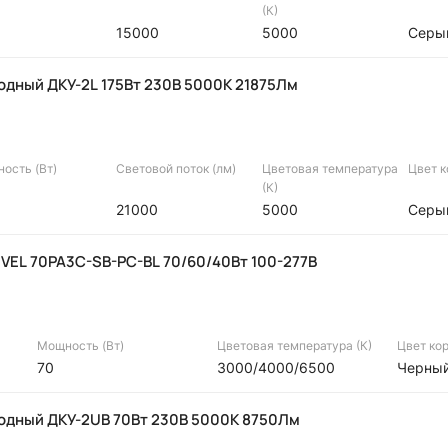
(К)
15000
5000
Серы
дный ДКУ-2L 175Вт 230В 5000К 21875Лм
ость (Вт)
Световой поток (лм)
Цветовая температура
Цвет 
(К)
21000
5000
Серы
VEL 70PA3C-SB-PC-BL 70/60/40Вт 100-277В
Мощность (Вт)
Цветовая температура (К)
Цвет ко
70
3000/4000/6500
Черны
одный ДКУ-2UB 70Вт 230В 5000К 8750Лм