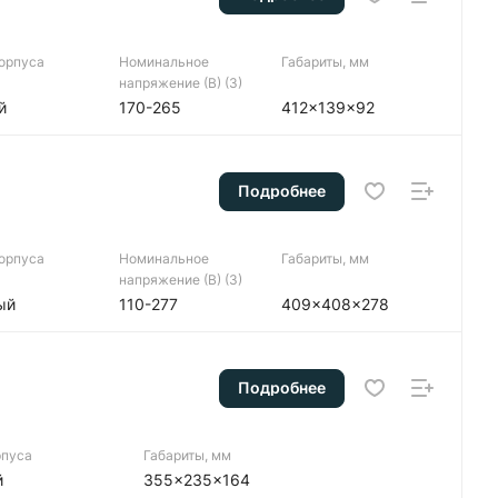
корпуса
Номинальное
Габариты, мм
напряжение (В) (3)
й
170-265
412x139x92
Подробнее
корпуса
Номинальное
Габариты, мм
напряжение (В) (3)
ый
110-277
409x408x278
Подробнее
рпуса
Габариты, мм
й
355x235x164