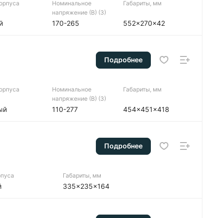
корпуса
Номинальное
Габариты, мм
напряжение (В) (3)
й
170-265
552x270x42
Подробнее
корпуса
Номинальное
Габариты, мм
напряжение (В) (3)
ый
110-277
454x451x418
Подробнее
рпуса
Габариты, мм
й
335x235x164