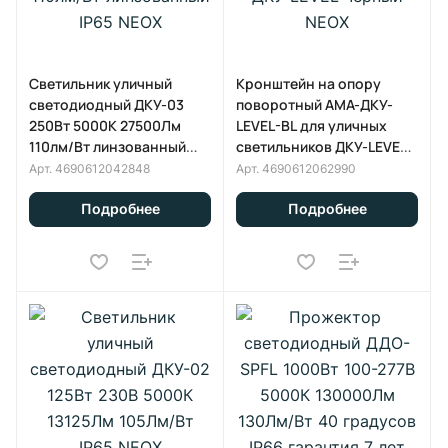
Светильник уличный
Кронштейн на опору
светодиодный ДКУ-03
поворотный AMA-ДКУ-
250Вт 5000К 27500Лм
LEVEL-BL для уличных
110лм/Вт линзованный
светильников ДКУ-LEVEL
IP65 NEOX
черный NEOX
Арт.
4690612042848
Арт.
4690612062990
Подробнее
Подробнее