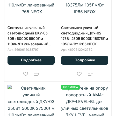
Светильник уличный
Светильник уличный
светодиодный ДКУ-03
светодиодный ДКУ-02
50Вт 5000К 5500Лм
175Вт 230В 5000К 18375Лм
110лм/Вт линзованный
105Лм/Вт IP65 NEOX
IP65 NEOX
Арт.
4690612038797
Арт.
4690612042732
Подробнее
Подробнее
НОВИНКА