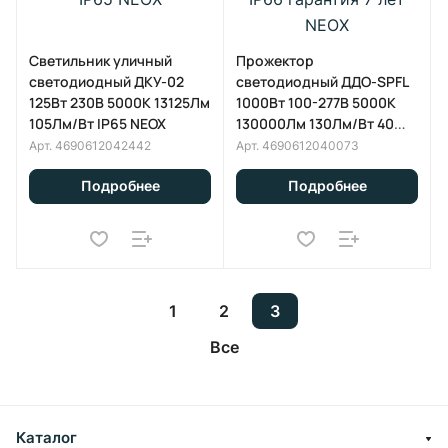
Светильник уличный
Прожектор
светодиодный ДКУ-02
светодиодный ДДО-SPFL
125Вт 230В 5000К 13125Лм
1000Вт 100-277В 5000К
105Лм/Вт IP65 NEOX
130000Лм 130Лм/Вт 40
градусов IP66 гарантия 7
Арт.
4690612042442
Арт.
4690612040073
лет NEOX
Подробнее
Подробнее
1
2
3
Все
Каталог